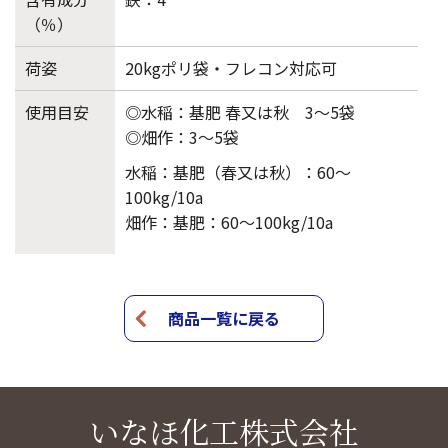
（％）
荷姿
20kgポリ袋・フレコン対応可
使用目安
◎水稲：基肥 春又は秋 3～5袋
◎畑作：3～5袋
水稲：基肥（春又は秋）：60～
100kg/10a
畑作：基肥：60～100kg/10a
商品一覧に戻る
いなほ化工株式会社