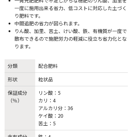
一発元肥肥料で不足しがちな穂肥のりん酸、加里を
一度に施用出来る省力、低コストに対応した土づく
り肥料です。
中間追肥の省力が図られます。
りん酸、加里、苦土、けい酸、鉄、有機質が一度で
散布できるので施肥労力の軽減に役立ち省力化とな
ります。
分類
配合肥料
形状
粒状品
保証成分
リン酸：5
（％）
カリ：4
アルカリ分：36
ケイ酸：20
苦土：5
含有成分
鉄：4